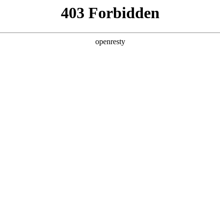
产品及服务
行业解决方案
合作伙伴
投资者关系
泰斩获魔乐社区龙虾挑战赛一等奖
2026 / 05 / 07
虾客松赛事揭晓，赏金国际数码旗下赏金国际鲲泰异构计算团队资深AI工
合企业真实业务场景，摒弃传统对话式AI思路，实现从“聊天AI”到